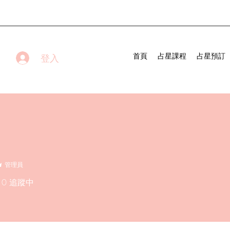
首頁
占星課程
占星預訂
登入
管理員
0
追蹤中