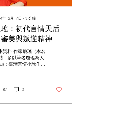
24年12月17日
∙
3
分鐘
瓊瑤：初代言情天后
的審美與叛逆精神
本資料 作家瓊瑤（本名
喆，多以筆名瓊瑤為人
知)：臺灣言情小說作
、編劇、影視製作人、
語歌曲作詞人，1938年
月20日凌晨一點多出生
四川成都。 抱著一個懷
87
0
致敬的態度來分析一下
瑤女士的星盤，特別是
意向在寫作這方面發展
朋友，千萬不要錯過今
的內容。...