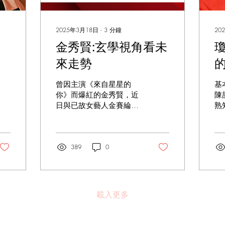
2025年3月18日
∙
3
分鐘
20
金秀賢:玄學視角看未
來走勢
曾因主演《來自星星的
基
你》而爆紅的金秀賢，近
陳
日與已故女藝人金賽綸的
熟
昔日戀情曝光，隨著金賽
家
綸的家屬不斷爆料，圍繞
華
金秀賢的爭議性新聞引起
4
了廣泛關注，甚至有人好
389
0
於
奇隨著負面爆料愈來愈
念
多，他會否有牢獄之災，
瓊
下面筆者會以星盤和面相
有
分析金秀賢—金賽綸事件
的
載入更多
最終將如何落幕。
天