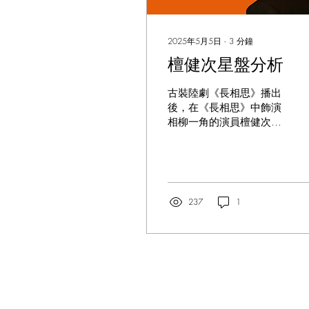
2025年5月5日
∙
3
分鐘
檀健次星盤分析
古裝陸劇《長相思》播出
後，在《長相思》中飾演
相柳一角的演員檀健次吸
粉無數，今年帶著新作
《瀘鏡》回歸，這次的占
星專欄會以星盤全方位分
析檀健次的事業和健康
運。
237
1