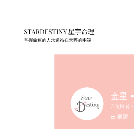
STARDESTINY 星宇命理
掌握命運的人永遠站在天秤的兩端
金星
0
追蹤者
占星師