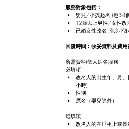
服務對象包括：
嬰兒/小孩起名 (包3-4
12歲以上男性/女性改名 
已婚女性改名 (包3-4個
回覆時間︰收妥資料及費用
所需資料(個人姓名服務)
必填項
改名人的出生年、月、
小時)
性別
原名（嬰兒除外）
選填項
改名人的在世祖上或長輩