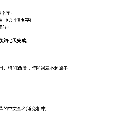
個名字)
(包3-4個名字)
名字)
後約七天完成。
日、時間(西曆，時間誤差不超過半
的中文全名(避免相冲)