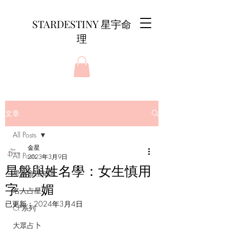
STARDESTINY 星宇命
理
文章
All Posts
金星
All Posts
2023年3月9日
星盤與姓名學：女生慎用
星相命理知識
字——媚
名人占星
已更新：
2024年3月4日
CP系列
大眾占卜