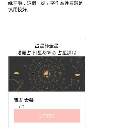
緣平順，這個「媚」字作為姓名還是
慎用較好。
占星師金星
塔羅占卜|星盤算命|占星課程
電占 命盤
60
立即預訂