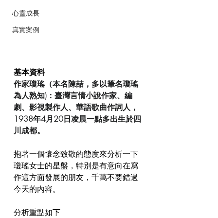
心靈成長
真實案例
基本資料
作家瓊瑤（本名陳喆，多以筆名瓊瑤
為人熟知)：臺灣言情小說作家、編
劇、影視製作人、華語歌曲作詞人，
1938年4月20日凌晨一點多出生於四
川成都。
抱著一個懷念致敬的態度來分析一下
瓊瑤女士的星盤，特別是有意向在寫
作這方面發展的朋友，千萬不要錯過
今天的內容。
分析重點如下