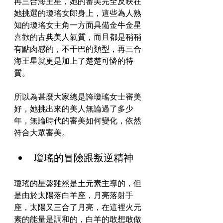
再三合海王星，她的審美完全反映在
她挑選的瓊瑤女郎身上，這些為人熟
知的瓊瑤女主角一方面具備金牛金星
喜歡的古典美人氣質，而且都是稍稍
有點肉感的，不干巴的類型，再三合
海王星就更是加上了楚楚可憐的特
質。
所以為甚麼大家總是誇瓊瑤女士審美
好，她挑出來的美人無論過了多少
年，無論時代的審美如何變化，依然
符合大眾審美。
瓊瑤的冒險跟叛逆精神
瓊瑤的星盤雖然是土元素主導的，但
是由於太陽落白羊座，月亮落射手
座，太陽又三合了月亮，在這裡火元
素的能量是調和的，白羊的敢想敢做