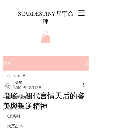
STARDESTINY 星宇命
理
文章
All Posts
金星
All Posts
2024年12月17日
瓊瑤：初代言情天后的審
星相命理知識
美與叛逆精神
名人占星
CP系列
大眾占卜